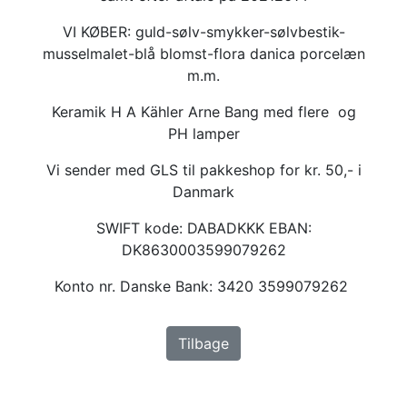
VI KØBER: guld-sølv-smykker-sølvbestik-
musselmalet-blå blomst-flora danica porcelæn
m.m.
Keramik H A Kähler Arne Bang med flere og
PH lamper
Vi sender med GLS til pakkeshop for kr. 50,- i
Danmark
SWIFT kode: DABADKKK EBAN:
DK8630003599079262
Konto nr. Danske Bank: 3420 3599079262
Tilbage