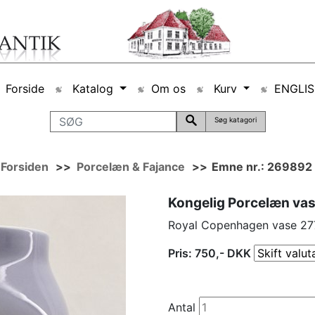
Forside
Katalog
Om os
Kurv
ENGLI
Søg katagori
Forsiden
>>
Porcelæn & Fajance
>>
Emne nr.: 269892
Kongelig Porcelæn va
Royal Copenhagen vase 277
Pris:
750
,-
DKK
Antal