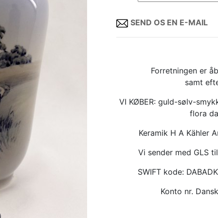
SEND OS EN E-MAIL
Forretningen er åb
samt eft
VI KØBER: guld-sølv-smykk
flora d
Keramik H A Kähler 
Vi sender med GLS til
SWIFT kode: DABAD
Konto nr. Dan