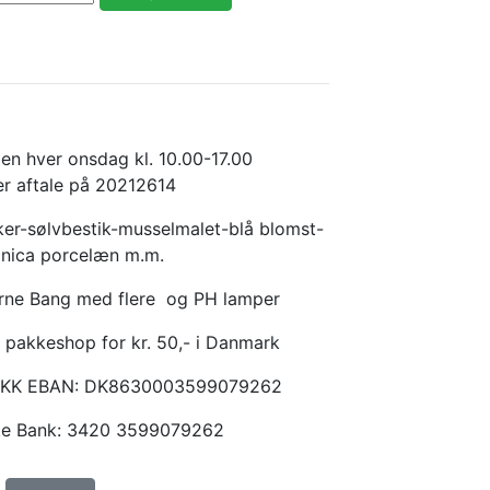
en hver onsdag kl. 10.00-17.00
er aftale på 20212614
er-sølvbestik-musselmalet-blå blomst-
anica porcelæn m.m.
Arne Bang med flere og PH lamper
 pakkeshop for kr. 50,- i Danmark
KKK EBAN: DK8630003599079262
ske Bank: 3420 3599079262