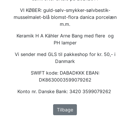
VI KØBER: guld-sølv-smykker-sølvbestik-
musselmalet-blå blomst-flora danica porcelæn
m.m.
Keramik H A Kähler Arne Bang med flere og
PH lamper
Vi sender med GLS til pakkeshop for kr. 50,- i
Danmark
SWIFT kode: DABADKKK EBAN:
DK8630003599079262
Konto nr. Danske Bank: 3420 3599079262
Tilbage