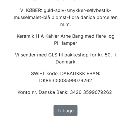
VI KØBER: guld-sølv-smykker-sølvbestik-
musselmalet-blå blomst-flora danica porcelæn
m.m.
Keramik H A Kähler Arne Bang med flere og
PH lamper
Vi sender med GLS til pakkeshop for kr. 50,- i
Danmark
SWIFT kode: DABADKKK EBAN:
DK8630003599079262
Konto nr. Danske Bank: 3420 3599079262
Tilbage