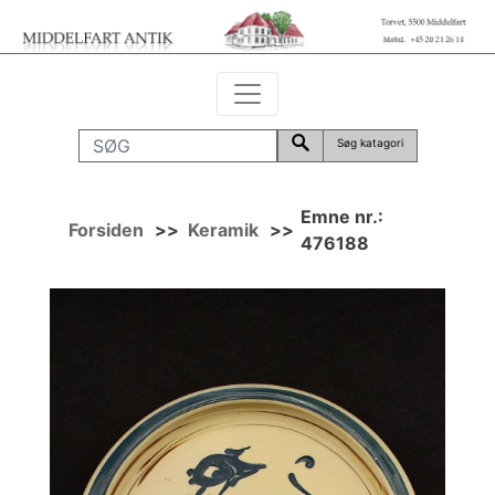
Søg katagori
Emne nr.:
Forsiden
>>
Keramik
>>
476188