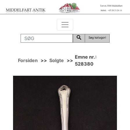
Søg katagori
Emne nr.:
Forsiden
>>
Solgte
>>
528380