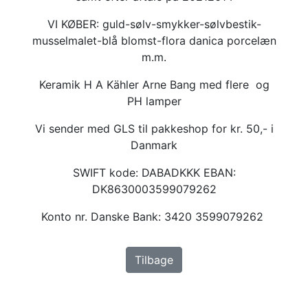
VI KØBER: guld-sølv-smykker-sølvbestik-
musselmalet-blå blomst-flora danica porcelæn
m.m.
Keramik H A Kähler Arne Bang med flere og
PH lamper
Vi sender med GLS til pakkeshop for kr. 50,- i
Danmark
SWIFT kode: DABADKKK EBAN:
DK8630003599079262
Konto nr. Danske Bank: 3420 3599079262
Tilbage