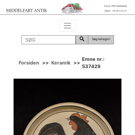
Søg katagori
Emne nr.:
Forsiden
>>
Keramik
>>
537429