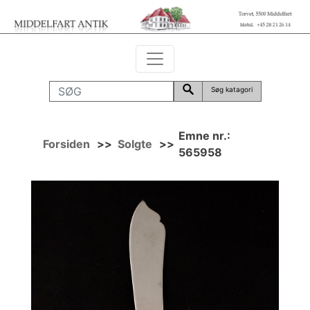
Søg katagori
Emne nr.:
Forsiden
>>
Solgte
>>
565958