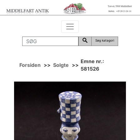
Søg katagori
Emne nr.:
Forsiden
>>
Solgte
>>
581526