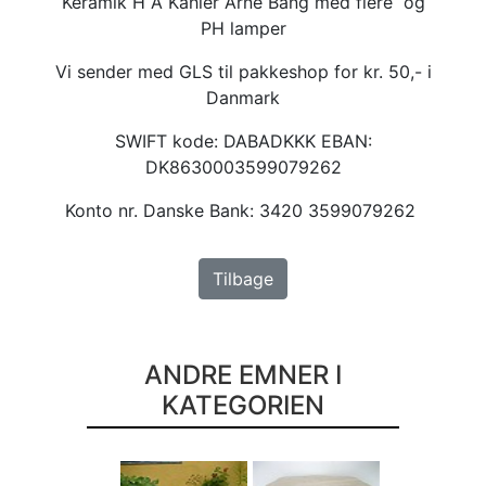
Keramik H A Kähler Arne Bang med flere og
PH lamper
Vi sender med GLS til pakkeshop for kr. 50,- i
Danmark
SWIFT kode: DABADKKK EBAN:
DK8630003599079262
Konto nr. Danske Bank: 3420 3599079262
Tilbage
ANDRE EMNER I
KATEGORIEN