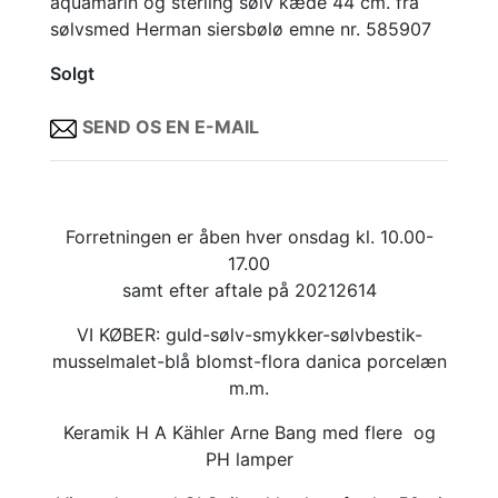
aquamarin og sterling sølv kæde 44 cm. fra
sølvsmed Herman siersbølø emne nr. 585907
Solgt
SEND OS EN E-MAIL
Forretningen er åben hver onsdag kl. 10.00-
17.00
samt efter aftale på 20212614
VI KØBER: guld-sølv-smykker-sølvbestik-
musselmalet-blå blomst-flora danica porcelæn
m.m.
Keramik H A Kähler Arne Bang med flere og
PH lamper