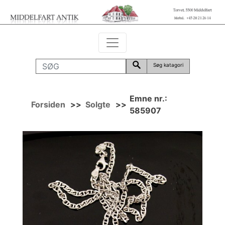
Søg katagori
Emne nr.:
Forsiden
>>
Solgte
>>
585907