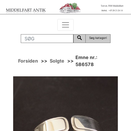
Søg katagori
Emne nr.:
Forsiden
>>
Solgte
>>
586578