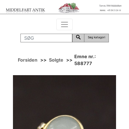
Søg katagori
Emne nr.:
Forsiden
>>
Solgte
>>
588777