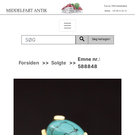
Søg katagori
Emne nr.:
Forsiden
>>
Solgte
>>
588848