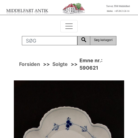
Søg katagori
Emne nr.:
Forsiden
>>
Solgte
>>
590621