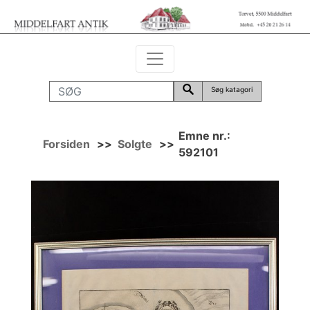
Søg katagori
Emne nr.:
Forsiden
>>
Solgte
>>
592101