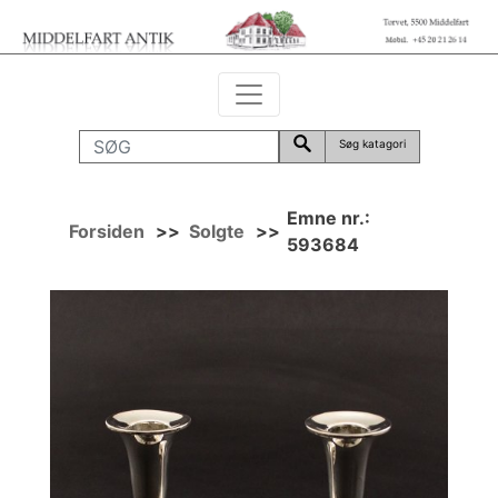
Søg katagori
Emne nr.:
Forsiden
>>
Solgte
>>
593684