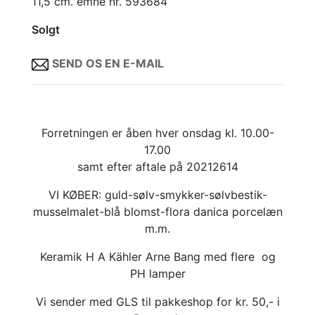
11,5 cm. emne nr. 593684
Solgt
SEND OS EN E-MAIL
Forretningen er åben hver onsdag kl. 10.00-
17.00
samt efter aftale på 20212614
VI KØBER: guld-sølv-smykker-sølvbestik-
musselmalet-blå blomst-flora danica porcelæn
m.m.
Keramik H A Kähler Arne Bang med flere og
PH lamper
Vi sender med GLS til pakkeshop for kr. 50,- i