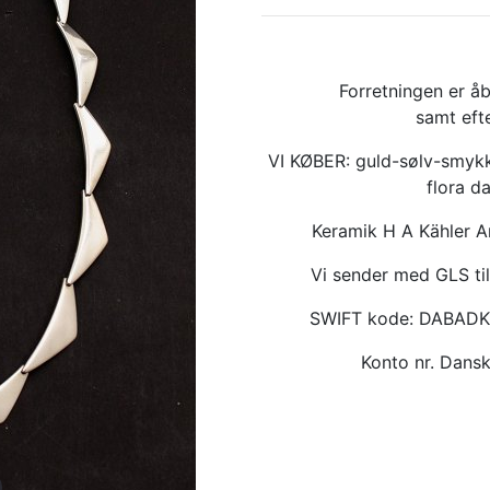
Forretningen er åb
samt eft
VI KØBER: guld-sølv-smykk
flora d
Keramik H A Kähler 
Vi sender med GLS til
SWIFT kode: DABAD
Konto nr. Dan