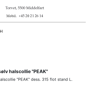
SH
ølv halscollie "PEAK"
alscollie "PEAK" dess. 315 flot stand L.