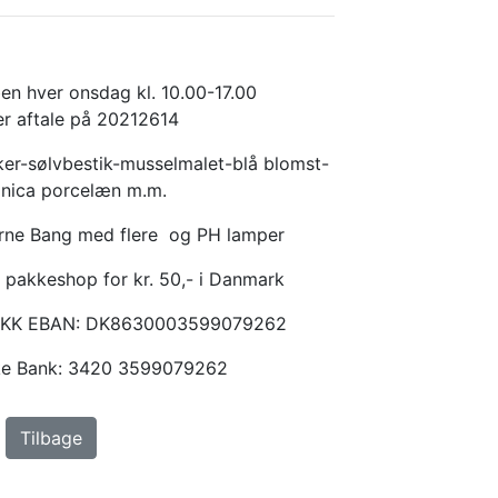
en hver onsdag kl. 10.00-17.00
er aftale på 20212614
er-sølvbestik-musselmalet-blå blomst-
anica porcelæn m.m.
Arne Bang med flere og PH lamper
 pakkeshop for kr. 50,- i Danmark
KKK EBAN: DK8630003599079262
ske Bank: 3420 3599079262
Tilbage