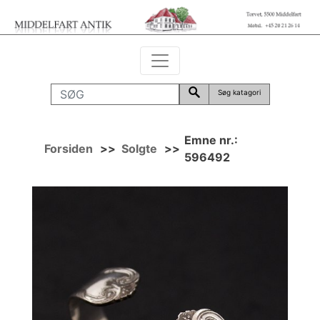
Søg katagori
Emne nr.:
Forsiden
>>
Solgte
>>
596492