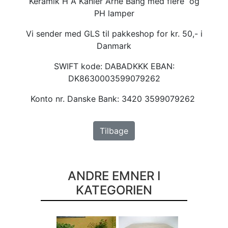
Keramik H A Kähler Arne Bang med flere og
PH lamper
Vi sender med GLS til pakkeshop for kr. 50,- i
Danmark
SWIFT kode: DABADKKK EBAN:
DK8630003599079262
Konto nr. Danske Bank: 3420 3599079262
Tilbage
ANDRE EMNER I
KATEGORIEN