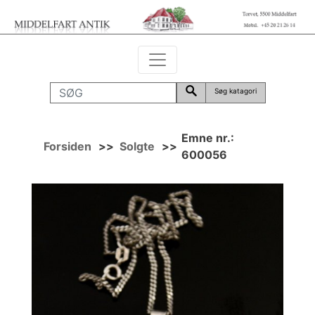
Søg katagori
Emne nr.:
Forsiden
>>
Solgte
>>
600056