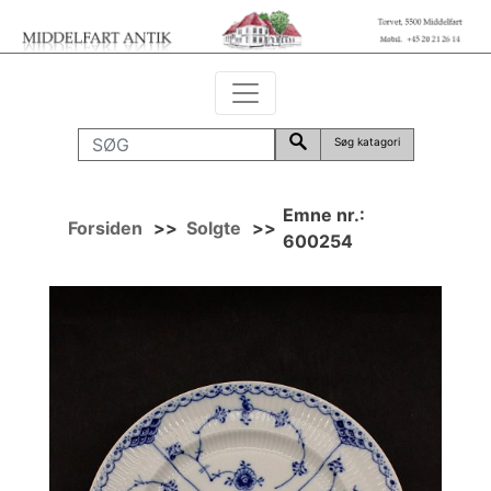
Søg katagori
Emne nr.:
Forsiden
>>
Solgte
>>
600254