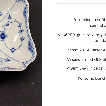
Forretningen er åb
samt eft
VI KØBER: guld-sølv-smykk
flora d
Keramik H A Kähler 
Vi sender med GLS til
SWIFT kode: DABAD
Konto nr. Dan