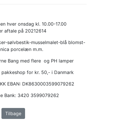
en hver onsdag kl. 10.00-17.00
er aftale på 20212614
er-sølvbestik-musselmalet-blå blomst-
anica porcelæn m.m.
Arne Bang med flere og PH lamper
 pakkeshop for kr. 50,- i Danmark
KKK EBAN: DK8630003599079262
ske Bank: 3420 3599079262
Tilbage