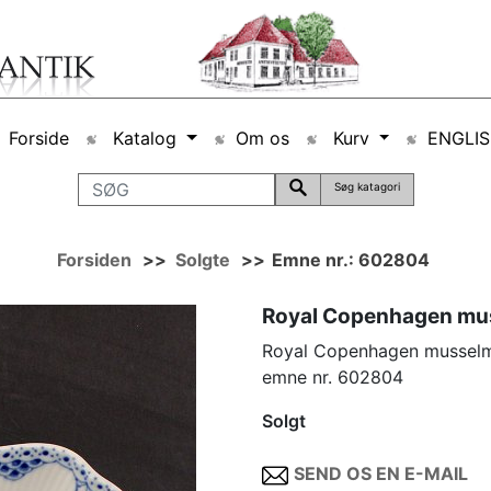
Forside
Katalog
Om os
Kurv
ENGLI
Søg katagori
Forsiden
>>
Solgte
>>
Emne nr.: 602804
Royal Copenhagen muss
Royal Copenhagen musselmal
emne nr. 602804
Solgt
SEND OS EN E-MAIL