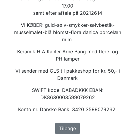
17.00
samt efter aftale på 20212614
VI KØBER: guld-sølv-smykker-sølvbestik-
musselmalet-blå blomst-flora danica porcelæn
m.m.
Keramik H A Kähler Arne Bang med flere og
PH lamper
Vi sender med GLS til pakkeshop for kr. 50,- i
Danmark
SWIFT kode: DABADKKK EBAN:
DK8630003599079262
Konto nr. Danske Bank: 3420 3599079262
Tilbage