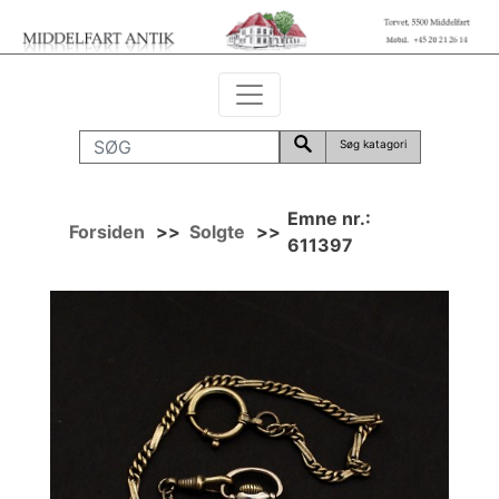
Søg katagori
Emne nr.:
Forsiden
>>
Solgte
>>
611397