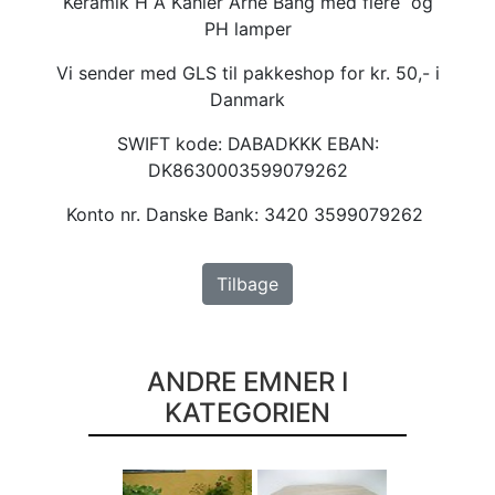
Keramik H A Kähler Arne Bang med flere og
PH lamper
Vi sender med GLS til pakkeshop for kr. 50,- i
Danmark
SWIFT kode: DABADKKK EBAN:
DK8630003599079262
Konto nr. Danske Bank: 3420 3599079262
Tilbage
ANDRE EMNER I
KATEGORIEN