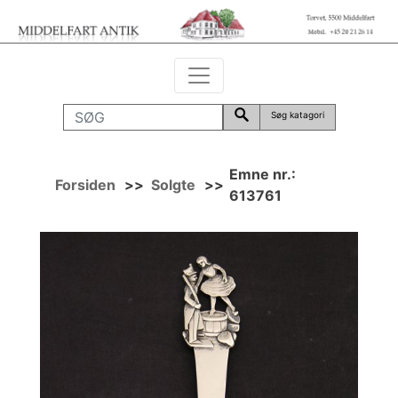
Søg katagori
Emne nr.:
Forsiden
>>
Solgte
>>
613761