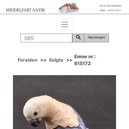
Søg katagori
Emne nr.:
Forsiden
>>
Solgte
>>
615172