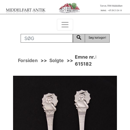
Søg katagori
Emne nr.:
Forsiden
>>
Solgte
>>
615182