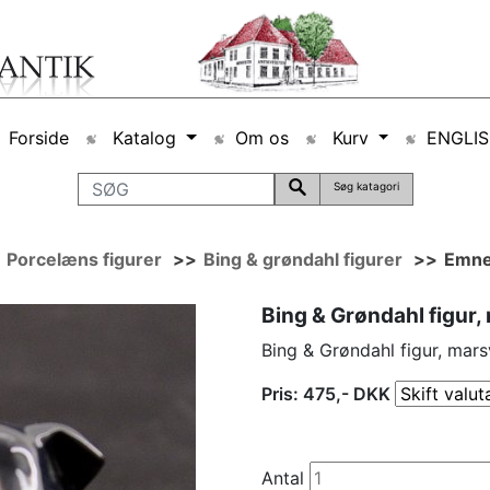
Forside
Katalog
Om os
Kurv
ENGLI
Søg katagori
>
Porcelæns figurer
>>
Bing & grøndahl figurer
>>
Emne
Bing & Grøndahl figur
Bing & Grøndahl figur, mar
Pris:
475
,-
DKK
Antal