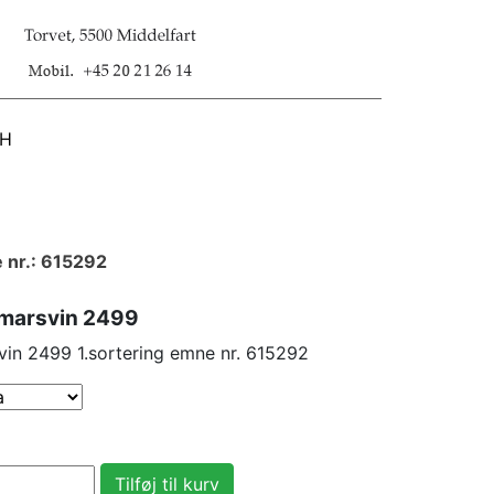
SH
 nr.: 615292
, marsvin 2499
svin 2499 1.sortering emne nr. 615292