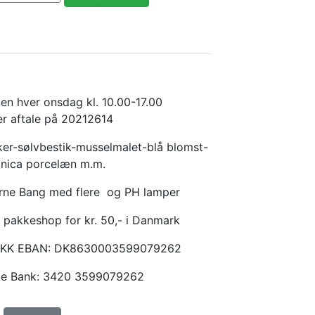
en hver onsdag kl. 10.00-17.00
er aftale på 20212614
er-sølvbestik-musselmalet-blå blomst-
anica porcelæn m.m.
Arne Bang med flere og PH lamper
 pakkeshop for kr. 50,- i Danmark
KKK EBAN: DK8630003599079262
ske Bank: 3420 3599079262