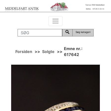
Søg katagori
Emne nr.:
Forsiden
>>
Solgte
>>
617642