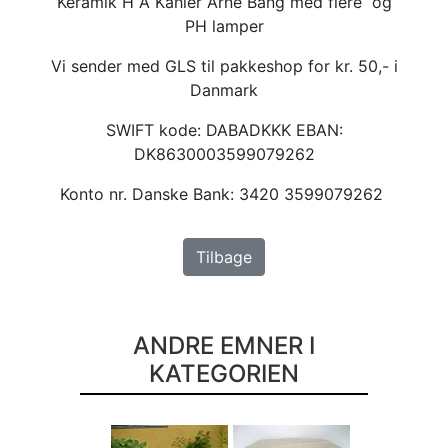
Keramik H A Kähler Arne Bang med flere og
PH lamper
Vi sender med GLS til pakkeshop for kr. 50,- i
Danmark
SWIFT kode: DABADKKK EBAN:
DK8630003599079262
Konto nr. Danske Bank: 3420 3599079262
Tilbage
ANDRE EMNER I
KATEGORIEN