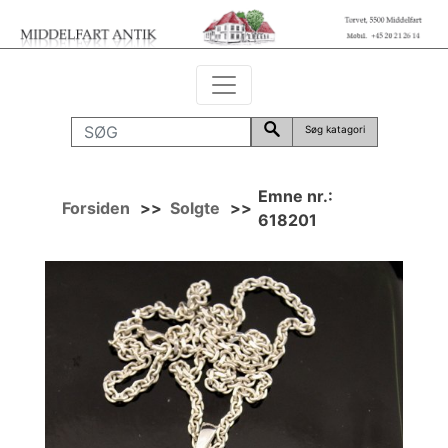
Søg katagori
Emne nr.:
Forsiden
>>
Solgte
>>
618201