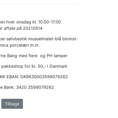
en hver onsdag kl. 10.00-17.00
er aftale på 20212614
er-sølvbestik-musselmalet-blå blomst-
anica porcelæn m.m.
Arne Bang med flere og PH lamper
 pakkeshop for kr. 50,- i Danmark
KKK EBAN: DK8630003599079262
ske Bank: 3420 3599079262
Tilbage