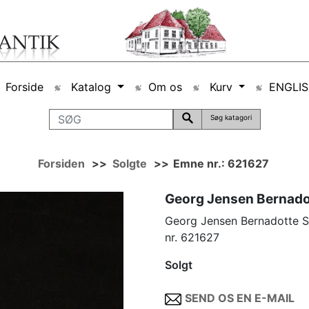
Forside
Katalog
Om os
Kurv
ENGLI
Søg katagori
Forsiden
>>
Solgte
>>
Emne nr.: 621627
Georg Jensen Bernadot
Georg Jensen Bernadotte S
nr. 621627
Solgt
SEND OS EN E-MAIL