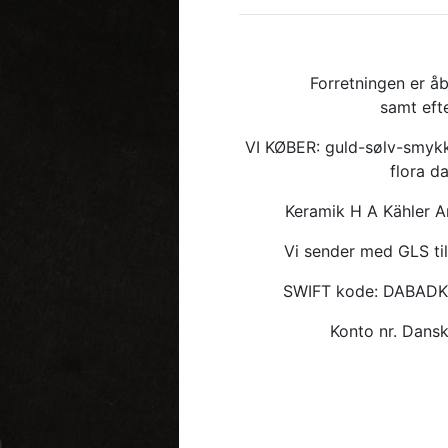
Forretningen er åb
samt eft
VI KØBER: guld-sølv-smykk
flora d
Keramik H A Kähler 
Vi sender med GLS til
SWIFT kode: DABAD
Konto nr. Dan