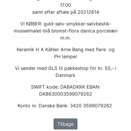
17.00
samt efter aftale på 20212614
VI KØBER: guld-sølv-smykker-sølvbestik-
musselmalet-blå blomst-flora danica porcelæn
m.m.
Keramik H A Kähler Arne Bang med flere og
PH lamper
Vi sender med GLS til pakkeshop for kr. 50,- i
Danmark
SWIFT kode: DABADKKK EBAN:
DK8630003599079262
Konto nr. Danske Bank: 3420 3599079262
Tilbage