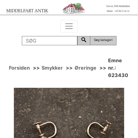
Søg katagori
Emne
Forsiden
>>
Smykker
>>
Øreringe
>>
nr.:
623430