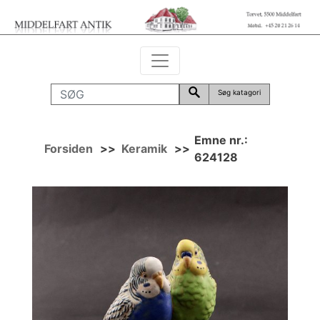
Søg katagori
Emne nr.:
Forsiden
>>
Keramik
>>
624128