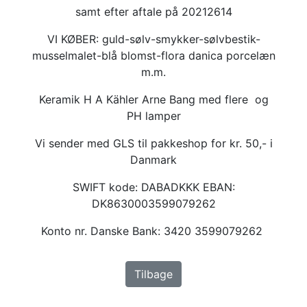
samt efter aftale på 20212614
VI KØBER: guld-sølv-smykker-sølvbestik-
musselmalet-blå blomst-flora danica porcelæn
m.m.
Keramik H A Kähler Arne Bang med flere og
PH lamper
Vi sender med GLS til pakkeshop for kr. 50,- i
Danmark
SWIFT kode: DABADKKK EBAN:
DK8630003599079262
Konto nr. Danske Bank: 3420 3599079262
Tilbage