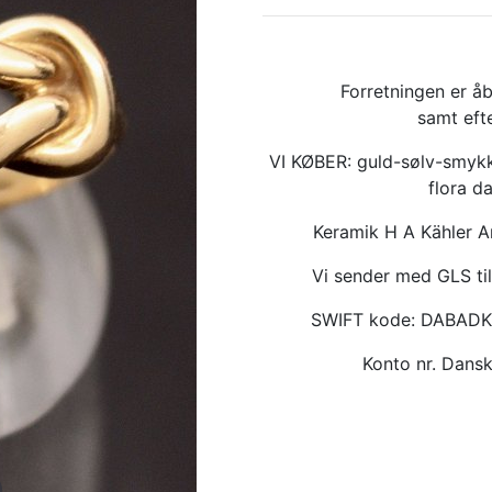
Forretningen er åb
samt eft
VI KØBER: guld-sølv-smykk
flora d
Keramik H A Kähler 
Vi sender med GLS til
SWIFT kode: DABAD
Konto nr. Dan