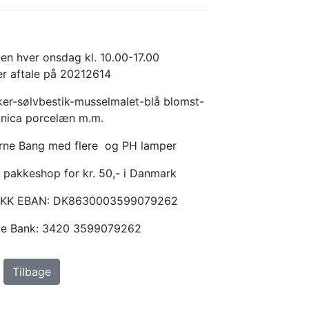
en hver onsdag kl. 10.00-17.00
er aftale på 20212614
er-sølvbestik-musselmalet-blå blomst-
anica porcelæn m.m.
Arne Bang med flere og PH lamper
 pakkeshop for kr. 50,- i Danmark
KKK EBAN: DK8630003599079262
ske Bank: 3420 3599079262
Tilbage