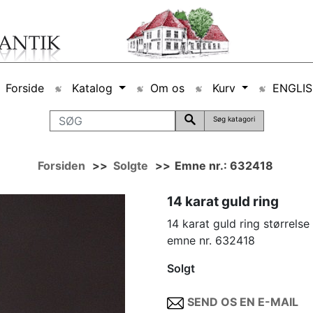
Forside
Katalog
Om os
Kurv
ENGLI
Søg katagori
Forsiden
>>
Solgte
>>
Emne nr.: 632418
14 karat guld ring
14 karat guld ring størrel
emne nr. 632418
Solgt
SEND OS EN E-MAIL