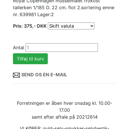
Royal Copenhagen musselmalet frokost
tallerken 1/185 D. 22 cm. flot 2.sortering emne
nr. 639981 Lager:2
Pris:
375
,-
DKK
Antal
SEND OS EN E-MAIL
Forretningen er åben hver onsdag kl. 10.00-
17.00
samt efter aftale på 20212614
VI KØBER: guld-sølv-smykker-sølvbestik-