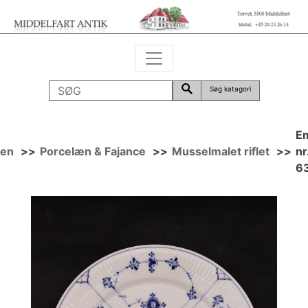
Søg katagori
E
den
>>
Porcelæn & Fajance
>>
Musselmalet riflet
>>
nr
6