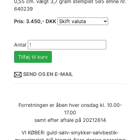
0,55 cm. vægt 3,7 gram stemplet 585 emne nr.
640239
Pris:
3.450
,-
DKK
Antal
SEND OS EN E-MAIL
Forretningen er åben hver onsdag kl. 10.00-
17.00
samt efter aftale på 20212614
VI KØBER: guld-sølv-smykker-sølvbestik-
musselmalet-blå blomst-flora danica porcelæn