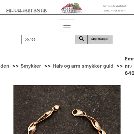
Søg katagori
Em
iden
>>
Smykker
>>
Hals og arm smykker guld
>>
nr.:
64