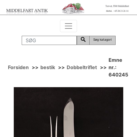
Søg katagori
Emne
Forsiden
>>
bestik
>>
Dobbeltriflet
>>
nr.:
640245