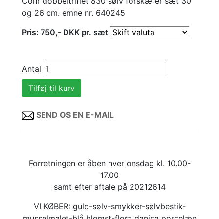
Cohr dobbeltriflet 830 sølv forskærer sæt 30
og 26 cm. emne nr. 640245
Pris:
750
,-
DKK
pr. sæt
Antal
SEND OS EN E-MAIL
Forretningen er åben hver onsdag kl. 10.00-
17.00
samt efter aftale på 20212614
VI KØBER: guld-sølv-smykker-sølvbestik-
musselmalet-blå blomst-flora danica porcelæn