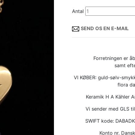
Antal
SEND OS EN E-MAIL
Forretningen er åb
samt eft
VI KØBER: guld-sølv-smykk
flora d
Keramik H A Kähler 
Vi sender med GLS til
SWIFT kode: DABAD
Konto nr. Dan