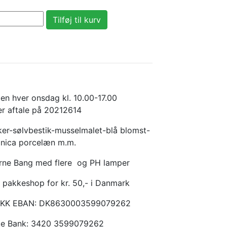
en hver onsdag kl. 10.00-17.00
er aftale på 20212614
er-sølvbestik-musselmalet-blå blomst-
anica porcelæn m.m.
Arne Bang med flere og PH lamper
 pakkeshop for kr. 50,- i Danmark
KKK EBAN: DK8630003599079262
ske Bank: 3420 3599079262