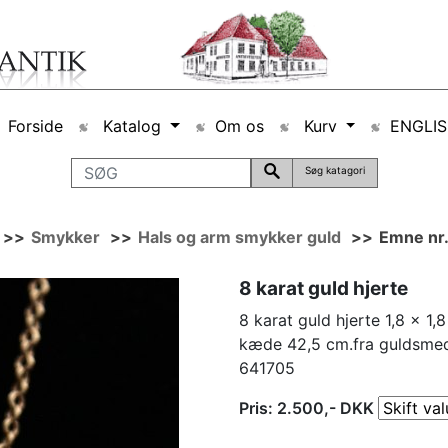
Forside
Katalog
Om os
Kurv
ENGLI
Søg katagori
>>
Smykker
>>
Hals og arm smykker guld
>>
Emne nr
8 karat guld hjerte
8 karat guld hjerte 1,8 x 1
kæde 42,5 cm.fra guldsmed
641705
Pris:
2.500
,-
DKK