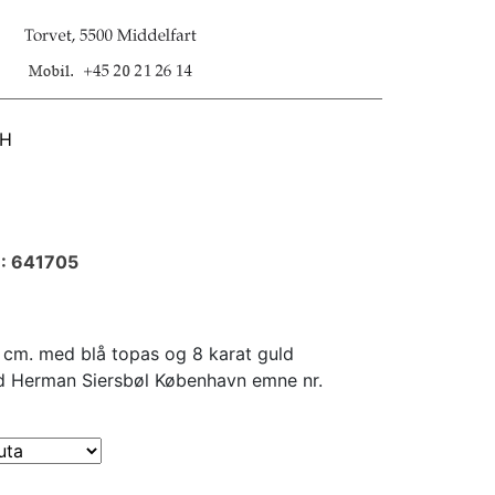
SH
.: 641705
,8 cm. med blå topas og 8 karat guld
 Herman Siersbøl København emne nr.