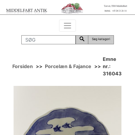
Søg katagori
Emne
Forsiden
>>
Porcelæn & Fajance
>>
nr.:
316043