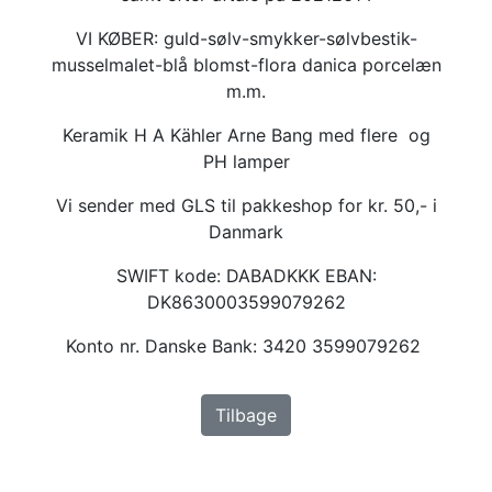
VI KØBER: guld-sølv-smykker-sølvbestik-
musselmalet-blå blomst-flora danica porcelæn
m.m.
Keramik H A Kähler Arne Bang med flere og
PH lamper
Vi sender med GLS til pakkeshop for kr. 50,- i
Danmark
SWIFT kode: DABADKKK EBAN:
DK8630003599079262
Konto nr. Danske Bank: 3420 3599079262
Tilbage