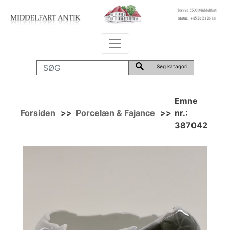
Søg katagori
Emne
Forsiden
>>
Porcelæn & Fajance
>>
nr.:
387042