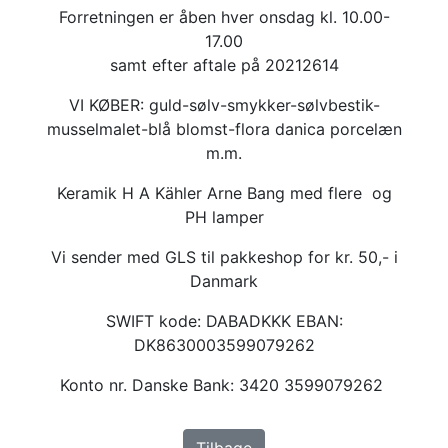
Forretningen er åben hver onsdag kl. 10.00-
17.00
samt efter aftale på 20212614
VI KØBER: guld-sølv-smykker-sølvbestik-
musselmalet-blå blomst-flora danica porcelæn
m.m.
Keramik H A Kähler Arne Bang med flere og
PH lamper
Vi sender med GLS til pakkeshop for kr. 50,- i
Danmark
SWIFT kode: DABADKKK EBAN:
DK8630003599079262
Konto nr. Danske Bank: 3420 3599079262
Tilbage