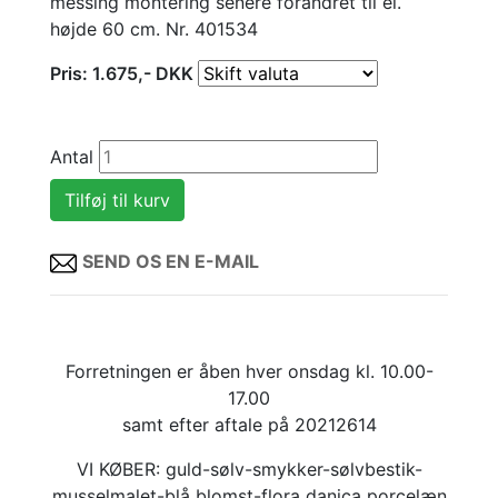
messing montering senere forandret til el.
højde 60 cm. Nr. 401534
Pris:
1.675
,-
DKK
Antal
SEND OS EN E-MAIL
Forretningen er åben hver onsdag kl. 10.00-
17.00
samt efter aftale på 20212614
VI KØBER: guld-sølv-smykker-sølvbestik-
musselmalet-blå blomst-flora danica porcelæn