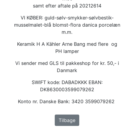
samt efter aftale på 20212614
VI KØBER: guld-sølv-smykker-sølvbestik-
musselmalet-blå blomst-flora danica porcelæn
m.m.
Keramik H A Kähler Arne Bang med flere og
PH lamper
Vi sender med GLS til pakkeshop for kr. 50,- i
Danmark
SWIFT kode: DABADKKK EBAN:
DK8630003599079262
Konto nr. Danske Bank: 3420 3599079262
Tilbage