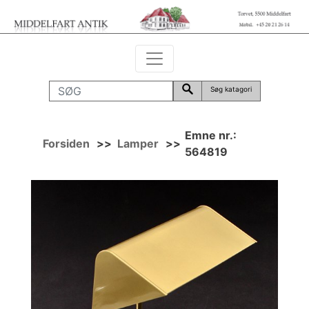
Søg katagori
Emne nr.:
Forsiden
>>
Lamper
>>
564819